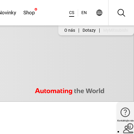
Novinky
Shop
CS
EN
O nás
Dotazy
MyMitsubishi
Kontaktujte nás